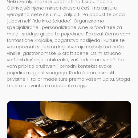
Neku zemlju možete upoznati na tisuću načina.
Otkrivajući njene mirise i okuse u čaši i na tanjuru
vjerojatno ćete se u nju i zaljubiti. Pa dopustite onda
ljubavi nek' "ide kroz želudac". Organiziramo
specijalizirane i personalizirane wine & food ture za
male i srednje grupe te pojedince. Pokazat ćemo vam
fantastične krajolike, bogatstvo naslijeđa i kulture te
vas upoznati s ljudima koji stvaraju najbolje od naše
vinske, gastronomske & craft scene. Osim stručno
vođenih kušanja i obilazaka, vaši educirani vodiči će
vam približiti društveni i prirodni kontekst svake
pojedine regije ili vinogorja. Rado ćemo osmisliti
privatne ili tailor made ture prema vašem upitu. Stoga
krenite u avanturu i odaberite regiju!