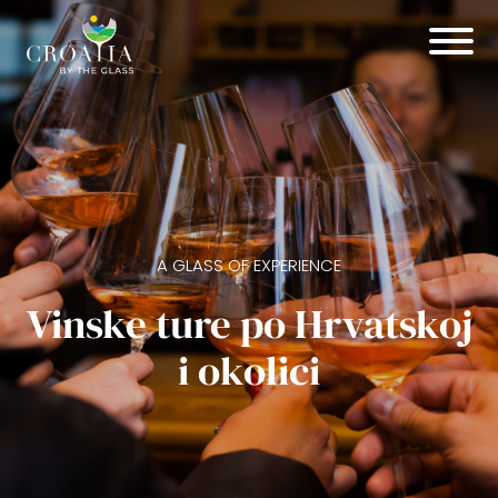
SPOJITE UGODNO S KORISNIM
'Vinski' team buil
atskoj
Da, molim! :)
SAZNAJ VIŠE