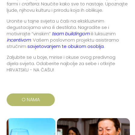
farmi i
craftera
. Naučite kako sve to nastaje. Upoznajte
ljude, njihovu kulturu i prirodu koja ih oblikuje.
Uronite u tajne svijeta u čaši na ekskluzivnim
degustacijama vina ili destilata. Nagradite se i
motivirajte “vinskim”
team buildingom
ili luksuznim
incentivom
. Vašem poslovnom projektu asistiramo
stručnim
savjetovanjem te obukom osoblja
.
Zaljubite se u boje, mirise i okuse ovog predivnog
dijela svijeta. Odaberite najbolje za sebe i otkrijte
HRVATSKU - NA ČAŠU!
O NAMA