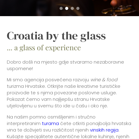
Croatia by the glass
... a glass of experience
Dobro došli na mjesto gdje stvaramo nezaboravne
uspomene!
Mi smo agencija posvećena razvoju
wine & food
turizma Hrvatske. Otkrijte naše kreativne turističke
proizvode te s njima povezane poslovne usluge.
Pokazat ćemo vam najljepšu stranu Hrvatske
utjelovljenu u svemu što ide u čašu i oko nje.
Na našim pomno osmišljenim i stručno
interpretiranim
turama
ćete otkriti ponajbolja hrvatska
vina te doživjeti svu različitost njenih
vinskih regija
.
Kušajte specijalitete autentične lokalne kuhinje, njenih