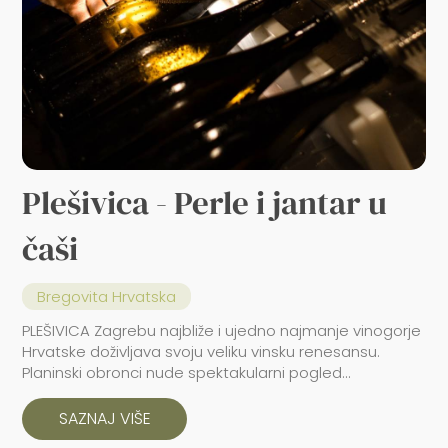
Plešivica - Perle i jantar u
čaši
Bregovita Hrvatska
PLEŠIVICA Zagrebu najbliže i ujedno najmanje vinogorje
Hrvatske doživljava svoju veliku vinsku renesansu.
Planinski obronci nude spektakularni pogled...
SAZNAJ VIŠE