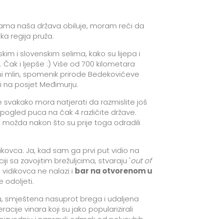
otama naša država obiluje, moram reći da
ka regija pruža.
skim i slovenskim selima, kako su lijepa i
 Čak i ljepše :) Više od 700 kilometara
ječni mlin, spomenik prirode Bedekovićeve
uti na posjet Međimurju.
e svakako mora natjerati da razmislite još
 pogled puca na čak 4 različite države.
to možda nakon što su prije toga odradili
kovca. Ja, kad sam ga prvi put vidio na
 sa zavojitim brežuljcima, stvaraju '
out of
 vidikovca ne nalazi i
bar na otvorenom u
 odoljeti.
urju, smještena nasuprot brega i udaljena
je vinara koji su jako popularizirali