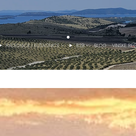
RADIONICE I KUŠAONICE
B2B
BLOG
VINSKE REG