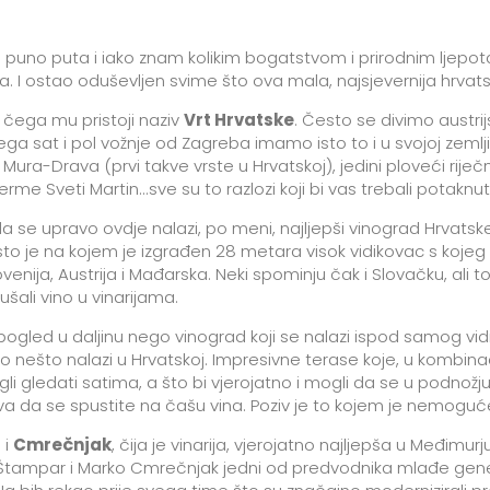
o puno puta i iako znam kolikim bogatstvom i prirodnim ljep
ina. I ostao oduševljen svime što ova mala, najsjevernija hrvats
g čega mu pristoji naziv
Vrt Hrvatske
. Često se divimo austrij
a sat i pol vožnje od Zagreba imamo isto to i u svojoj zemlji.
rk Mura-Drava (prvi takve vrste u Hrvatskoj), jedini ploveći ri
erme Sveti Martin...sve su to razlozi koji bi vas trebali potakn
a se upravo ovdje nalazi, po meni, najljepši vinograd Hrvatsk
sto je na kojem je izgrađen 28 metara visok vidikovac s kojeg
ovenija, Austrija i Mađarska. Neki spominju čak i Slovačku, ali 
ušali vino u vinarijama.
pogled u daljinu nego vinograd koji se nalazi ispod samog vidi
ešto nalazi u Hrvatskoj. Impresivne terase koje, u kombinaciji
li gledati satima, a što bi vjerojatno i mogli da se u podnožju
iva da se spustite na čašu vina. Poziv je to kojem je nemoguće
 i
Cmrečnjak
, čija je vinarija, vjerojatno najljepša u Međim
Štampar i Marko Cmrečnjak jedni od predvodnika mlađe generaci