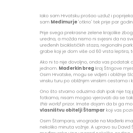
Iako sam Hrvatsku prošao uzduž i poprijek
sam
Međimurje
'otkrio' tek prije par god
Prije svega prekrasne zelene krajolike zbo
uredna, a možda nismo ni svjesni da na sveg
uređenih biciklističkih staza, regionalni pa
grabe koji je dom više od 60 vrsta leptira, t
Ako ni to nije dovoljno, onda vas podatak d
jednom.
Mađerkin breg
kraj Štrigove mje
Osim Hrvatske, mogu se vidjeti i obližnje Sl
vinsku turu po obližnjim vinskim cestama i k
Ono što stvarno oduzima dah ipak nije taj 
fotkama, nisam mogao vjerovati da se tako n
this world
' prizor. Imate dojam da bi ga mog
vlasništvu obitelji Štampar
koji vas poz
Osim Štampara, vinograde na Mađerki ima
nekoliko minuta vožnje. A upravo su David 