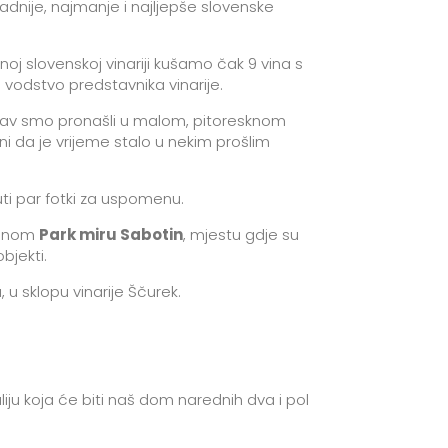
adnije, najmanje i najljepše slovenske
noj slovenskoj vinariji kušamo čak 9 vina s
o vodstvo predstavnika vinarije.
takav smo pronašli u malom, pitoresknom
i da je vrijeme stalo u nekim prošlim
uti par fotki za uspomenu.
renom
Park miru Sabotin
, mjestu gdje su
bjekti.
 u sklopu vinarije Ščurek.
iju koja će biti naš dom narednih dva i pol