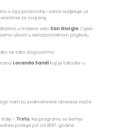
a u čijoj proizvodnji i sama sudjeluje uz
ristične za ovaj kraj.
 odlazimo u maleno selo
San Giorgio
. Cijelo
li samo uživati u senzacionalnom pogledu
 ako se tako dogovorimo.
torana
Locanda Sandi
koji je također u
že nego nam to svakodnevne obaveze inače
taliji –
Trstu
. Na programu su šetnja
j adresi posluje još od 1897. godine.