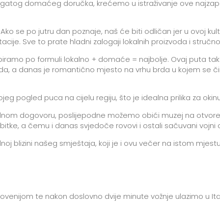
n bogatog domaćeg doručka, krećemo u istraživanje ove najzap
Ako se po jutru dan poznaje, naš će biti odličan jer u ovoj kult
acije. Sve to prate hladni zalogaji lokalnih proizvoda i stručn
ne biramo po formuli lokalno + domaće = najbolje. Ovaj puta 
rda, a danas je romantično mjesto na vrhu brda u kojem se čin
eg pogled puca na cijelu regiju, što je idealna prilika za okin
odnom dogovoru, poslijepodne možemo obići muzej na otvo
tke, a čemu i danas svjedoče rovovi i ostali sačuvani vojni o
blizini našeg smještaja, koji je i ovu večer na istom mjestu,
ovenijom te nakon doslovno dvije minute vožnje ulazimo u Ital