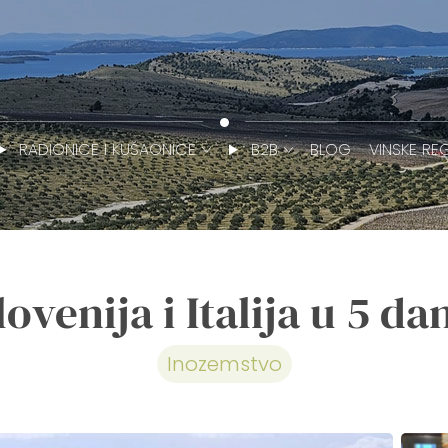
RADIONICE I KUŠAONICE
B2B
BLOG
VINSKE REG
lovenija i Italija u 5 da
Inozemstvo