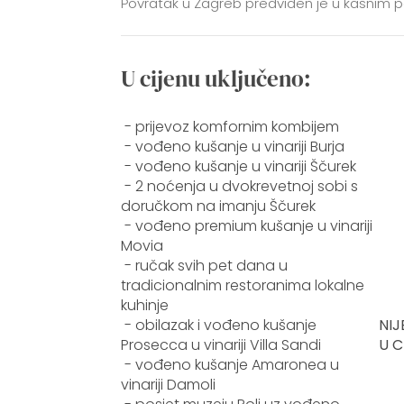
Povratak u Zagreb predviđen je u kasnim
U cijenu uključeno:
- prijevoz komfornim kombijem
- vođeno kušanje u vinariji Burja
- vođeno kušanje u vinariji Ščurek
- 2 noćenja u dvokrevetnoj sobi s
doručkom na imanju Ščurek
- vođeno premium kušanje u vinariji
Movia
- ručak svih pet dana u
tradicionalnim restoranima lokalne
kuhinje
- obilazak i vođeno kušanje
NIJ
Prosecca u vinariji Villa Sandi
U C
- vođeno kušanje Amaronea u
vinariji Damoli