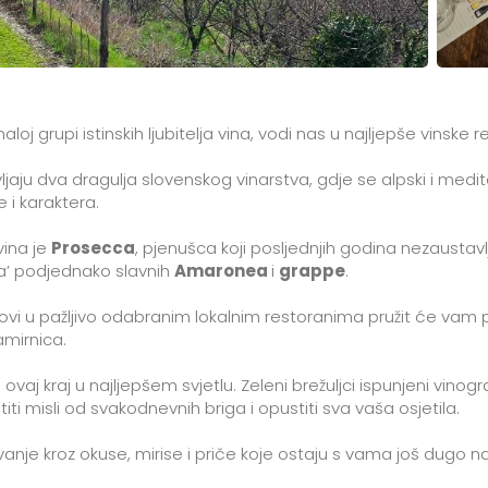
 grupi istinskih ljubitelja vina, vodi nas u najljepše vinske regi
jaju dva dragulja slovenskog vinarstva, gdje se alpski i medit
e i karaktera.
vina je
Prosecca
, pjenušca koji posljednjih godina nezaustavlj
ta’ podjednako slavnih
Amaronea
i
grappe
.
kovi u pažljivo odabranim lokalnim restoranima pružit će vam p
amirnica.
i ovaj kraj u najljepšem svjetlu. Zeleni brežuljci ispunjeni vin
ti misli od svakodnevnih briga i opustiti sva vaša osjetila.
anje kroz okuse, mirise i priče koje ostaju s vama još dugo na