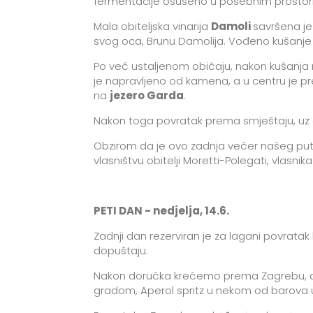
fermentacije osušeno u posebnim prostor
Mala obiteljska vinarija
Damoli
savršena je
svog oca, Brunu Damolija. Vođeno kušanje ukl
Po već ustaljenom običaju, nakon kušanja 
je napravljeno od kamena, a u centru je p
na
jezero Garda
.
Nakon toga povratak prema smještaju, uz 
Obzirom da je ovo zadnja večer našeg pu
vlasništvu obitelji Moretti-Polegati, vlasnika
PETI DAN - nedjelja, 14.6.
Zadnji dan rezerviran je za lagani povra
dopuštaju.
Nakon doručka krećemo prema Zagrebu, a p
gradom, Aperol spritz u nekom od barova 