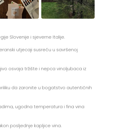
je Slovenije i sjeverne Italije.
eranski utjecaji susreću u savršenoj
ivo osvaja tržište i nepca vinoljubaca iz
riliku da zaronite u bogatstvo autentičnih
ogradima, ugodna temperatura i fina vina
kon posljednje kapljice vina.