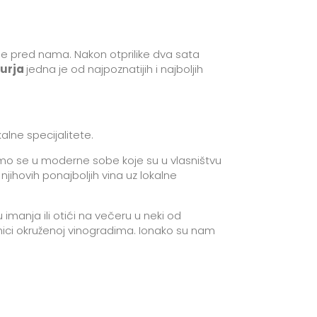
i je pred nama. Nakon otprilike dva sata
urja
jedna je od najpoznatijih i najboljih
kalne specijalitete.
emo se u moderne sobe koje su u vlasništvu
jihovih ponajboljih vina uz lokalne
manja ili otići na večeru u neki od
nici okruženoj vinogradima. Ionako su nam