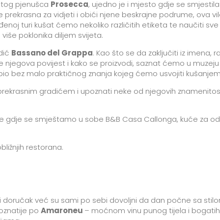
natog pjenušca
Prosecca
, ujedno je i mjesto gdje se smjestil
je prekrasna za vidjeti i obići njene beskrajne podrume, ova vil
enoj turi kušat ćemo nekoliko različitih etiketa te naučiti s
iše poklonika diljem svijeta.
adić
Bassano del Grappa
. Kao što se da zaključiti iz imena, 
a je njegova povijest i kako se proizvodi, saznat ćemo u muzeju
 bio bez malo praktičnog znanja kojeg ćemo usvojiti kušanjem
ekrasnim gradićem i upoznati neke od njegovih znamenitosti, 
e gdje se smještamo u sobe B&B Casa Callonga, kuće za o
ližnjih restorana.
doručak već su sami po sebi dovoljni da dan počne sa stilo
poznatije po
Amaroneu
– moćnom vinu punog tijela i bogatih 