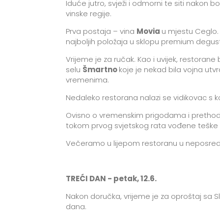
Iduće jutro, svježi i odmorni te siti nako
vinske regije.
Prva postaja – vina
Movia
u mjestu Ceglo. 
najboljih položaja u sklopu
premium
degust
Vrijeme je za ručak. Kao i uvijek, restora
selu
Šmartno
koje je nekad bila vojna utv
vremenima.
Nedaleko restorana nalazi se vidikovac s koj
Ovisno o vremenskim prigodama i preth
tokom prvog svjetskog rata vođene teške bi
Večeramo u lijepom restoranu u neposrednoj 
TREĆI DAN - petak, 12.6.
Nakon doručka, vrijeme je za oproštaj sa Sl
dana.