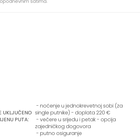
 popodnevnim satima.
- noćenje u jednokrevetnoj sobi (za
E UKLJUČENO
single putnike) - doplata 220 €
IJENU PUTA:
- večere u srijedu i petak - opcija
zajedničkog dogovora
- putno osiguranje