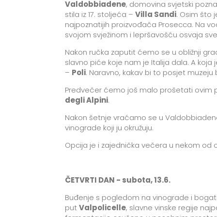
Valdobbiadene
, domovina svjetski poz
stila iz 17. stoljeća –
Villa Sandi
. Osim što 
najpoznatijih proizvođača Prosecca. Na vođ
svojom svježinom i lepršavošću osvaja sve v
Nakon ručka zaputit ćemo se u obližnji gr
slavno piće koje nam je Italija dala. A koj
–
Poli
.
Naravno, kakav bi to posjet muzeju
Predvečer ćemo još malo prošetati ovim pr
degli Alpini
.
Nakon šetnje vraćamo se u Valdobbiaden
vinograde koji ju okružuju.
Opcija je i zajednička večera u nekom od ob
ČETVRTI DAN - subota, 13.6.
Buđenje s pogledom na vinograde i bogati 
put
Valpolicelle
, slavne vinske regije naj