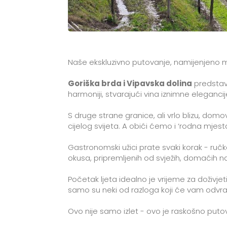
Naše ekskluzivno putovanje, namijenjeno maloj
Goriška brda i Vipavska dolina
predstavl
harmoniji, stvarajući vina iznimne elegancij
S druge strane granice, ali vrlo blizu, domo
cijelog svijeta. A obići ćemo i ‘rodna mjes
Gastronomski užici prate svaki korak - ruč
okusa, pripremljenih od svježih, domaćih n
Početak ljeta idealno je vrijeme za doživjet
samo su neki od razloga koji će vam odvrati
Ovo nije samo izlet - ovo je raskošno putov