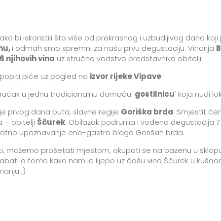
o bi iskoristili što više od prekrasnog i uzbudljivog dana koj
nu,
i odmah smo spremni za našu prvu degustaciju. Vinarija
B
6 njihovih vina
uz stručno vodstvo predstavnika obitelji.
popiti piće uz pogled na
izvor rijeke Vipave
.
na ručak u jednu tradicionalnu domaću '
gostilnicu
' koja nudi lo
je prvog dana puta, slavne regije
Goriška brda
. Smjestit ć
 – obitelji
Ščurek
. Obilazak podruma i vođena degustacija 7 n
odatno upoznavanje eno-gastro blaga Goriških brda.
i, možemo prošetati mjestom, okupati se na bazenu u sklopu i
labati o tome kako nam je lijepo uz čašu vina Ščurek u kušao
manju ;)