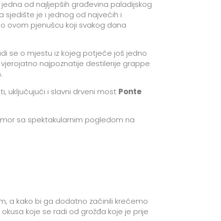
a jedna od najljepših građevina paladijskog
a sjedište je i jednog od najvećih i
ve o ovom pjenušcu koji svakog dana
radi se o mjestu iz kojeg potječe još jedno
 vjerojatno najpoznatije destilerije grappe
.
uključujući i slavni drveni most
Ponte
dmor sa spektakularnim pogledom na
m, a kako bi ga dodatno začinili krećemo
okusa koje se radi od grožđa koje je prije