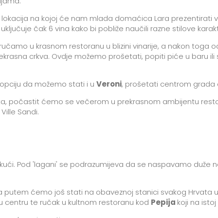
ijama.
 lokacija na kojoj će nam mlada domaćica Lara prezentirati vin
jučuje čak 6 vina kako bi pobliže naučili razne stilove karakte
ručamo u krasnom restoranu u blizini vinarije, a nakon toga
rekrasna crkva. Ovdje možemo prošetati, popiti piće u baru i
opciju da možemo stati i u
Veroni
, prošetati centrom grada
ta, počastit ćemo se večerom u prekrasnom ambijentu res
 Ville Sandi.
tak kući. Pod 'lagani' se podrazumijeva da se naspavamo du
utem ćemo još stati na obaveznoj stanici svakog Hrvata u I
u centru te ručak u kultnom restoranu kod
Pepija
koji na isto