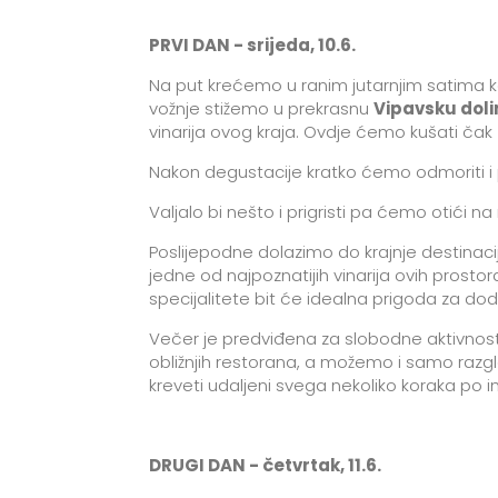
PRVI DAN - srijeda, 10.6.
Na put krećemo u ranim jutarnjim satima kak
vožnje stižemo u prekrasnu
Vipavsku doli
vinarija ovog kraja. Ovdje ćemo kušati čak
Nakon degustacije kratko ćemo odmoriti i 
Valjalo bi nešto i prigristi pa ćemo otići 
Poslijepodne dolazimo do krajnje destinaci
jedne od najpoznatijih vinarija ovih prostora
specijalitete bit će idealna prigoda za d
Večer je predviđena za slobodne aktivnost
obližnjih restorana, a možemo i samo razg
kreveti udaljeni svega nekoliko koraka po i
DRUGI DAN - četvrtak, 11.6.