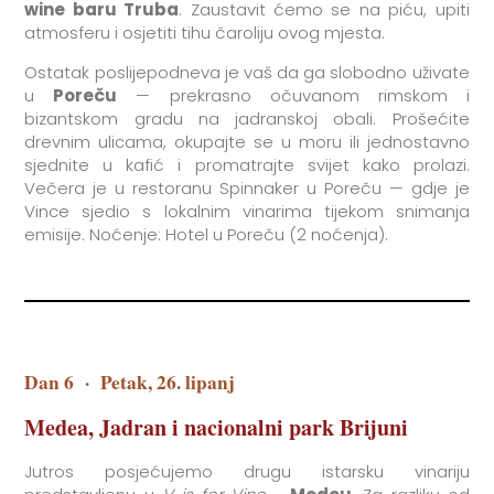
wine baru Truba
. Zaustavit ćemo se na piću, upiti
atmosferu i osjetiti tihu čaroliju ovog mjesta.
Ostatak poslijepodneva je vaš da ga slobodno uživate
u
Poreču
— prekrasno očuvanom rimskom i
bizantskom gradu na jadranskoj obali. Prošećite
drevnim ulicama, okupajte se u moru ili jednostavno
sjednite u kafić i promatrajte svijet kako prolazi.
Večera je u restoranu Spinnaker u Poreču — gdje je
Vince sjedio s lokalnim vinarima tijekom snimanja
emisije. Noćenje: Hotel u Poreču (2 noćenja).
Dan 6
·
Petak, 26. lipanj
Medea, Jadran i nacionalni park Brijuni
Jutros posjećujemo drugu istarsku vinariju