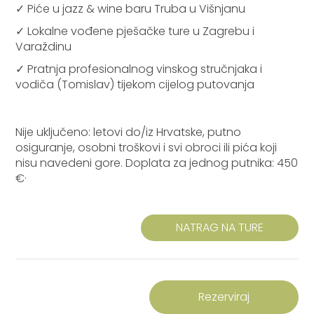
✓ Piće u jazz & wine baru Truba u Višnjanu
✓ Lokalne vođene pješačke ture u Zagrebu i
Varaždinu
✓ Pratnja profesionalnog vinskog stručnjaka i
vodiča (Tomislav) tijekom cijelog putovanja
Nije uključeno: letovi do/iz Hrvatske, putno
osiguranje, osobni troškovi i svi obroci ili pića koji
nisu navedeni gore. Doplata za jednog putnika: 450
€·
NATRAG NA TURE
Rezerviraj