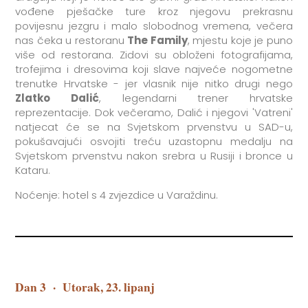
vođene pješačke ture kroz njegovu prekrasnu
povijesnu jezgru i malo slobodnog vremena, večera
nas čeka u restoranu
The Family
, mjestu koje je puno
više od restorana. Zidovi su obloženi fotografijama,
trofejima i dresovima koji slave najveće nogometne
trenutke Hrvatske - jer vlasnik nije nitko drugi nego
Zlatko Dalić
, legendarni trener hrvatske
reprezentacije. Dok večeramo, Dalić i njegovi 'Vatreni'
natjecat će se na Svjetskom prvenstvu u SAD-u,
pokušavajući osvojiti treću uzastopnu medalju na
Svjetskom prvenstvu nakon srebra u Rusiji i bronce u
Kataru.
Noćenje: hotel s 4 zvjezdice u Varaždinu.
Dan 3
·
Utorak, 23. lipanj