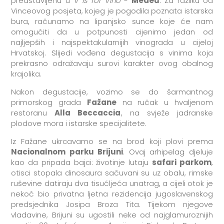
predstavljenu u
V is for Vino
-
Medeu
. Za razliku od
Vinceovog posjeta, kojeg je pogodila poznata istarska
bura, računamo na lipanjsko sunce koje će nam
omogućiti da u potpunosti cijenimo jedan od
najljepših i najspektakularnijih vinograda u cijeloj
Hrvatskoj. Slijedi vođena degustacija s vinima koja
prekrasno odražavaju surovi karakter ovog obalnog
krajolika.
Nakon degustacije, vozimo se do šarmantnog
primorskog grada
Fažane
na ručak u hvaljenom
restoranu
Alla Beccaccia
, na svježe jadranske
plodove mora i istarske specijalitete.
Iz Fažane ukrcavamo se na brod koji plovi prema
Nacionalnom parku Brijuni
. Ovaj arhipelag djeluje
kao da pripada bajci: životinje lutaju
safari parkom
,
otisci stopala dinosaura sačuvani su uz obalu, rimske
ruševine datiraju dva tisućljeća unatrag, a cijeli otok je
nekoć bio privatna ljetna rezidencija jugoslavenskog
predsjednika Josipa Broza Tita. Tijekom njegove
vladavine, Brijuni su ugostili neke od najglamuroznijih