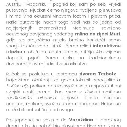
Austriju i Mađarsku - pogled koji sam po sebi vrijedi
putovanja. Pijuckat ćemo njegova hvaljena pjenušava
i mirna vina okruženi vinovom lozom i pjevom ptica.
Naše putovanje nakon toga vodi nas do jedne od
najcjenjenijih znamenitosti Međimurja: savršeno
očuvanog povijesnog vodenog
mlina na rijeci Muri
,
gdje se stoljećima mljelo brašno koristeći samo
snagu tekuće vode. Istražit ćemo mlin i
interaktivnu
izložbu
u obližnjem centru za posjetitelje. Ako vrijeme
dopusti, prijeći ćemo rijeku na tradicionalnom
drvenom splavu - jedinstveno iskustvo.
Ručak se poslužuje u restoranu
dvorca Terbotz
-
bajkovitom okruženju za gozbu lokalnih specijaliteta:
bučino ulje
preliveno preko svježih salata, sporo kuhani
svinjski confit poznat kao
meso z tiblice
i omiljena
međimurska gibanica
, slojevito tijesto punjeno
orasima, makom, svježim sirom i jabukama. Hrana ne
može biti autentičnija od ovoga.
Poslijepodne se vozimo do
Varaždina
- baroknog
dragulja koji je nekoć bio glavni grad Hrvatske. Nakon