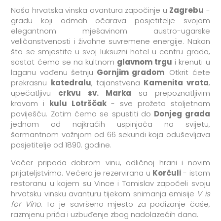
Naša hrvatska vinska avantura započinje u
Zagrebu
-
gradu koji odmah očarava posjetitelje svojom
elegantnom mješavinom austro-ugarske
veličanstvenosti i živahne suvremene energije. Nakon
što se smjestite u svoj luksuzni hotel u centru grada,
sastat ćemo se na kultnom
glavnom trgu
i krenuti u
laganu vođenu šetnju
Gornjim gradom
. Otkrit ćete
prekrasnu
katedralu
, tajanstvena
Kamenita vrata
,
upečatljivu
crkvu sv. Marka
sa prepoznatljivim
krovom i
kulu Lotrščak
- sve prožeto stoljetnom
poviješću. Zatim ćemo se spustiti do
Donjeg grada
jednom od najkraćih uspinjača na svijetu,
šarmantnom vožnjom od 66 sekundi koja oduševljava
posjetitelje od 1890. godine.
Večer pripada dobrom vinu, odličnoj hrani i novim
prijateljstvima. Večera je rezervirana u
Korčuli
- istom
restoranu u kojem su Vince i Tomislav započeli svoju
hrvatsku vinsku avanturu tijekom snimanja emisije
V is
for Vino
. To je savršeno mjesto za podizanje čaše,
razmjenu priča i uzbuđenje zbog nadolazećih dana.