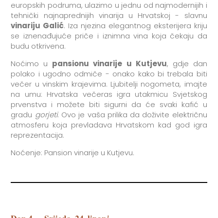
europskih podruma, ulazimo u jednu od najmodernijih i
tehnički najnaprednijih vinarija u Hrvatskoj - slavnu
vinariju Galić
. Iza njezina elegantnog eksterijera kriju
se iznenađujuće priče i iznimna vina koja čekaju da
budu otkrivena.
Noćimo u
pansionu vinarije u Kutjevu
, gdje dan
polako i ugodno odmiče - onako kako bi trebala biti
večer u vinskim krajevima. Ljubitelji nogometa, imajte
na umu: Hrvatska večeras igra utakmicu Svjetskog
prvenstva i možete biti sigurni da će svaki kafić u
gradu
gorjeti
. Ovo je vaša prilika da doživite električnu
atmosferu koja prevladava Hrvatskom kad god igra
reprezentacija.
Noćenje: Pansion vinarije u Kutjevu.