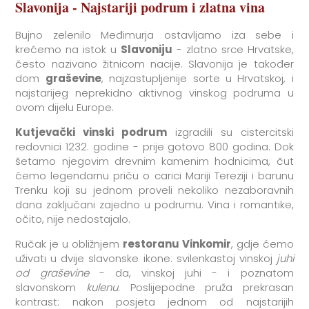
Slavonija - Najstariji podrum i zlatna vina
Bujno zelenilo Međimurja ostavljamo iza sebe i
krećemo na istok u
Slavoniju
- zlatno srce Hrvatske,
često nazivano žitnicom nacije. Slavonija je također
dom
graševine
, najzastupljenije sorte u Hrvatskoj, i
najstarijeg neprekidno aktivnog vinskog podruma u
ovom dijelu Europe.
Kutjevački vinski podrum
izgradili su cistercitski
redovnici 1232. godine - prije gotovo 800 godina. Dok
šetamo njegovim drevnim kamenim hodnicima, čut
ćemo legendarnu priču o carici Mariji Tereziji i barunu
Trenku koji su jednom proveli nekoliko nezaboravnih
dana zaključani zajedno u podrumu. Vina i romantike,
očito, nije nedostajalo.
Ručak je u obližnjem
restoranu Vinkomir
, gdje ćemo
uživati ​​u dvije slavonske ikone: svilenkastoj vinskoj
juhi
od graševine
- da, vinskoj juhi - i poznatom
slavonskom
kulenu
. Poslijepodne pruža prekrasan
kontrast: nakon posjeta jednom od najstarijih