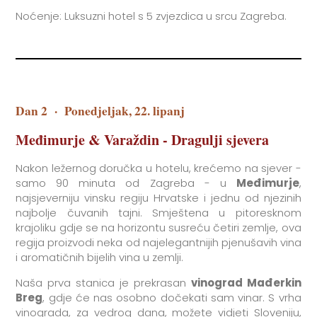
Noćenje: Luksuzni hotel s 5 zvjezdica u srcu Zagreba.
Dan 2
·
Ponedjeljak, 22. lipanj
Međimurje & Varaždin - Dragulji sjevera
Nakon ležernog doručka u hotelu, krećemo na sjever -
samo 90 minuta od Zagreba - u
Međimurje
,
najsjeverniju vinsku regiju Hrvatske i jednu od njezinih
najbolje čuvanih tajni. Smještena u pitoresknom
krajoliku gdje se na horizontu susreću četiri zemlje, ova
regija proizvodi neka od najelegantnijih pjenušavih vina
i aromatičnih bijelih vina u zemlji.
Naša prva stanica je prekrasan
vinograd Mađerkin
Breg
, gdje će nas osobno dočekati sam vinar. S vrha
vinograda, za vedrog dana, možete vidjeti Sloveniju,