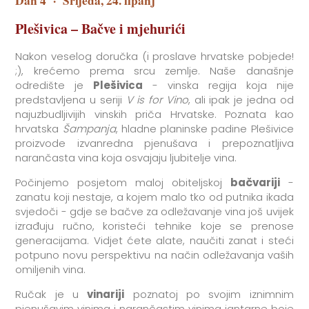
Dan 4
·
Srijeda, 24. lipanj
Plešivica – Bačve i mjehurići
Nakon veselog doručka (i proslave hrvatske pobjede!
;), krećemo prema srcu zemlje. Naše današnje
odredište je
Plešivica
- vinska regija koja nije
predstavljena u seriji
V is for Vino
, ali ipak je jedna od
najuzbudljivijih vinskih priča Hrvatske. Poznata kao
hrvatska
Šampanja
, hladne planinske padine Plešivice
proizvode izvanredna pjenušava i prepoznatljiva
narančasta vina koja osvajaju ljubitelje vina.
Počinjemo posjetom maloj obiteljskoj
bačvariji
-
zanatu koji nestaje, a kojem malo tko od putnika ikada
svjedoči - gdje se bačve za odležavanje vina još uvijek
izrađuju ručno, koristeći tehnike koje se prenose
generacijama. Vidjet ćete alate, naučiti zanat i steći
potpuno novu perspektivu na način odležavanja vaših
omiljenih vina.
Ručak je u
vinariji
poznatoj po svojim iznimnim
pjenušavim vinima i narančastim vinima jantarne boje