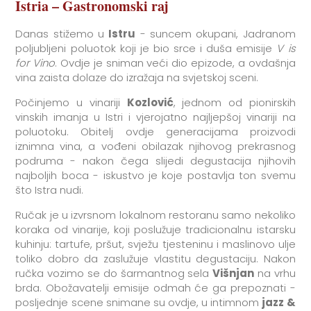
Istria – Gastronomski raj
Danas stižemo u
Istru
- suncem okupani, Jadranom
poljubljeni poluotok koji je bio srce i duša emisije
V is
for Vino
. Ovdje je sniman veći dio epizode, a ovdašnja
vina zaista dolaze do izražaja na svjetskoj sceni.
Počinjemo u vinariji
Kozlović
, jednom od pionirskih
vinskih imanja u Istri i vjerojatno najljepšoj vinariji na
poluotoku. Obitelj ovdje generacijama proizvodi
iznimna vina, a vođeni obilazak njihovog prekrasnog
podruma - nakon čega slijedi degustacija njihovih
najboljih boca - iskustvo je koje postavlja ton svemu
što Istra nudi.
Ručak je u izvrsnom lokalnom restoranu samo nekoliko
koraka od vinarije, koji poslužuje tradicionalnu istarsku
kuhinju: tartufe, pršut, svježu tjesteninu i maslinovo ulje
toliko dobro da zaslužuje vlastitu degustaciju. Nakon
ručka vozimo se do šarmantnog sela
Višnjan
na vrhu
brda. Obožavatelji emisije odmah će ga prepoznati -
posljednje scene snimane su ovdje, u intimnom
jazz &