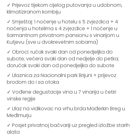
✓ Prijevoz tijekom cijelog putovanja u udobnom,
klimatiziranom kombiju
✓ Smještaj: 1 noćenje u hotelu s 5 zvjezdica + 4
noćenja u hotelima s 4 zvjezdice + 1 noćenje u
šarmantnom privatnom pansionu s vinarijom u
Kutjevu (sve u dvokrevetnim sobama)
✓ Obroci: ručak svaki dan od ponedjeljka do
subote; večera svaki dan od nedjelje do petka;
doručak svaki dan od ponedjeljka do subote
✓ Ulaznica za Nacionalni park Brijuni + prijevoz
brodom do i sa otoka
✓ Vođene degustacije vina u 7 vinarija u četiri
vinske regije
✓ Ulaz na vidikovac na vrhu brda Mađerkin Breg u
Međimurju
✓ Posjet privatnoj bačvariji uz pregled izložbe starih
alata