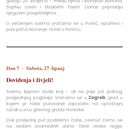
gostiju 20. stoljeća - među njima i Richarda Burtona,
Sophiu Loren i Elizabeth Taylor. Danas pripadaju
njegovim posjetiteljima.
U večernjim satima vraćamo se u Poreč, opušteni i
puni priča. Noćenje: Hotel u Poreču.
Dan 7
·
Subota, 27. lipanj
Doviđenja i živjeli!
Svemu lijepom dođe kraj - ali ne prije još jednog,
posljednjeg poglavlja. Vraćamo se u
Zagreb
, grad u
kojem je naše putovanje započelo, na oproštajni
ručak u srcu glavnog grada Hrvatske.
Dok posljednji put podižemo čaše, osvrnut ćemo se
na sedam izvanrednih dana: četiri vinske regije,