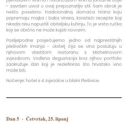
- savršen uvod u ovaj prepoznatljiv stil. Sam obrok je
nešto posebno: tradicionalna, domaća hrana koju
pripremaju majka i baka vinara, koristeći recepte koji
nikada nisu napustili obiteljsku kuhinju. To je vrsta ručka
koji se obično ne može kupiti novcem.
Poslijepodne posjećujemo jedno od najprestižnijih
plešivičkih imanja - obitelj čija se vina poslužuju u
njihovom vlastitom restoranu s Michelinovom
zvjezdicom. Vođena degustacija kroz njihov portfolio
zaokružuje dan koji je redefinirao što hrvatsko vino
može biti.
Noćenje: hotel s 4 zvjezdice u blizini Plešivice.
Dan 5
·
Četvrtak, 25. lipanj