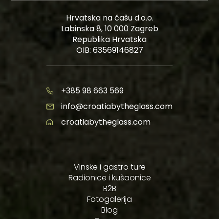
Hrvatska na čašu d.o.o.
Labinska 8, 10 000 Zagreb
Republika Hrvatska
OIB: 63569146827
+385 98 663 569
info@croatiabytheglass.com
croatiabytheglass.com
Vinske i gastro ture
Radionice i kušaonice
B2B
Fotogalerija
Blog