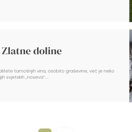
z Zlatne doline
valitete tamošnjih vina, osobito graševine, već je neko
h svjetskih „noseva“....