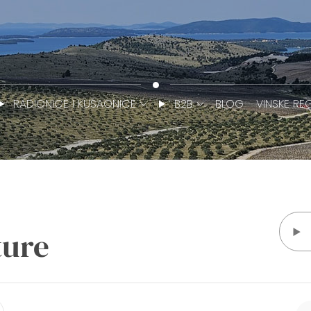
RADIONICE I KUŠAONICE
B2B
BLOG
VINSKE REG
ture