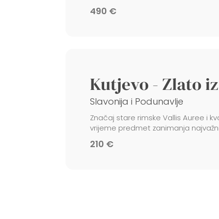
490 €
Kutjevo - Zlato i
Slavonija i Podunavlje
Značaj stare rimske Vallis Auree i k
vrijeme predmet zanimanja najvažniji
210 €