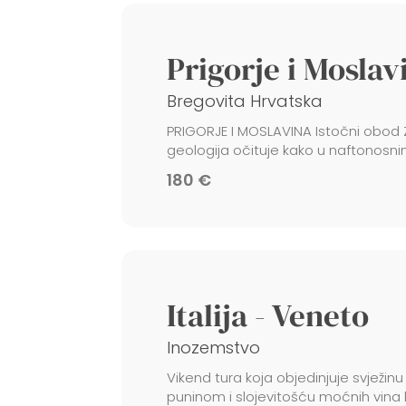
Prigorje i Mosla
Bregovita Hrvatska
PRIGORJE I MOSLAVINA Istočni obod Za
geologija očituje kako u naftonosnim
180 €
Italija - Veneto
Inozemstvo
Vikend tura koja objedinjuje svježinu 
puninom i slojevitošću moćnih vina koj