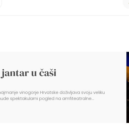
i jantar u čaši
najmanje vinogorje Hrvatske doživljava svoju veliku
nude spektakularni pogled na amfiteatralne...